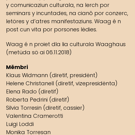
y comunicaziun culturala, na lerch por
seminars y incuntades, na cianô por conzerc,
letöres y d’atres manifestaziuns. Waag é n
post cun vita por porsones lëdies.
Waag é n proiet dla lia culturala Waaghaus
(metüda sö ai 06.11.2018)
Mëmbri
Klaus Widmann (diretif, presidënt)
Helene Christanell (diretif, vizepresidënta)
Elena Rado (diretif)
Roberta Pedrini (diretif)
Silvia Torresin (diretif, cassier)
Valentina Cramerotti
Luigi Loddi
Monika Torresan