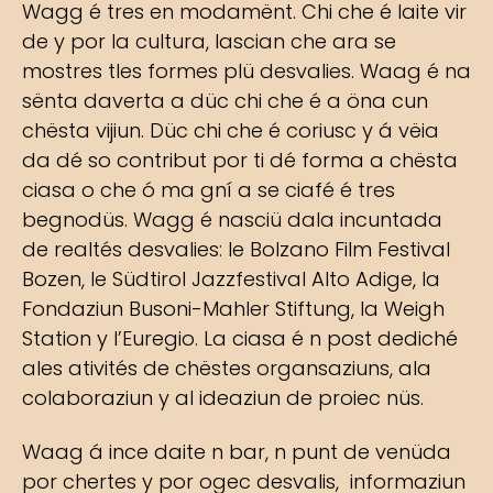
Wagg é tres en modamënt. Chi che é laite vir
de y por la cultura, lascian che ara se
mostres tles formes plü desvalies. Waag é na
sënta daverta a düc chi che é a öna cun
chësta vijiun. Düc chi che é coriusc y á vëia
da dé so contribut por ti dé forma a chësta
ciasa o che ó ma gní a se ciafé é tres
begnodüs. Wagg é nasciü dala incuntada
de realtés desvalies: le Bolzano Film Festival
Bozen, le Südtirol Jazzfestival Alto Adige, la
Fondaziun Busoni-Mahler Stiftung, la Weigh
Station y l’Euregio. La ciasa é n post dediché
ales ativités de chëstes organsaziuns, ala
colaboraziun y al ideaziun de proiec nüs.
Waag á ince daite n bar, n punt de venüda
por chertes y por ogec desvalis, informaziun