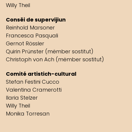
Willy Theil
Consëi de supervijiun
Reinhold Marsoner
Francesca Pasquali
Gernot Rössler
Quirin Prünster (mëmber sostitut)
Christoph von Ach (mëmber sostitut)
Comité artistich-cultural
Stefan Festini Cucco
Valentina Cramerotti
Ilaria Stelzer
Willy Theil
Monika Torresan