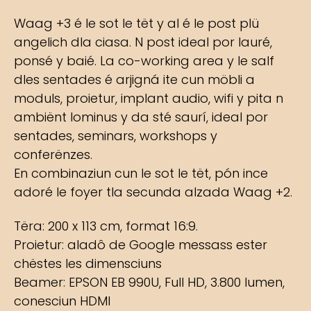
Waag +3 é le sot le tët y al é le post plü
angelich dla ciasa. N post ideal por lauré,
ponsé y baié. La co-working area y le salf
dles sentades é arjigná ite cun möbli a
moduls, proietur, implant audio, wifi y pita n
ambiënt lominus y da sté saurí, ideal por
sentades, seminars, workshops y
conferënzes.
En combinaziun cun le sot le tët, pón ince
adoré le foyer tla secunda alzada Waag +2.
Tëra: 200 x 113 cm, format 16:9.
Proietur: aladô de Google messass ester
chëstes les dimensciuns
Beamer: EPSON EB 990U, Full HD, 3.800 lumen,
conesciun HDMI