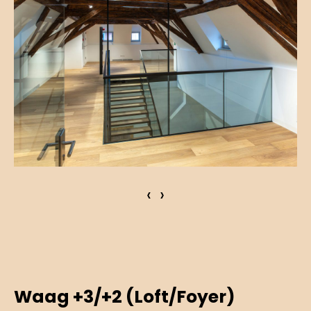
‹
›
Waag +3/+2 (Loft/Foyer)