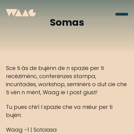
Somas
Sce ti às de bujënn de n spazie per ti
recëzimënc, conferënzes stampa,
incuntades, workshop, seminërs o dut cie che
ti vën n mënt, Waag ie l post giust!
Tu pues chirì l spazie che va miëur per ti
bujën:
Waag -1 | Sotciasa