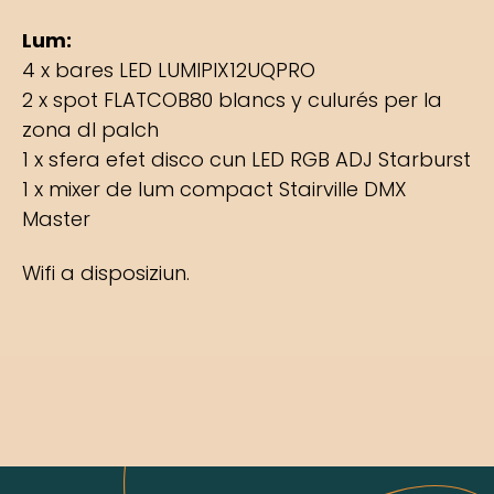
Lum:
4 x bares LED LUMIPIX12UQPRO
2 x spot FLATCOB80 blancs y culurés per la
zona dl palch
1 x sfera efet disco cun LED RGB ADJ Starburst
1 x mixer de lum compact Stairville DMX
Master
Wifi a disposiziun.