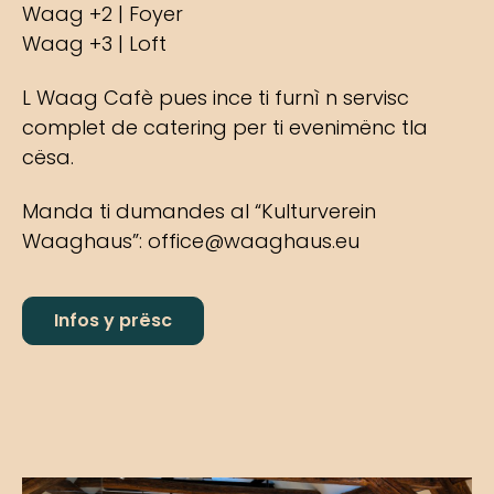
Waag +2 | Foyer
Waag +3 | Loft
L Waag Cafè pues ince ti furnì n servisc
complet de catering per ti evenimënc tla
cësa.
Manda ti dumandes al “Kulturverein
Waaghaus”:
office@waaghaus.eu
Infos y prësc