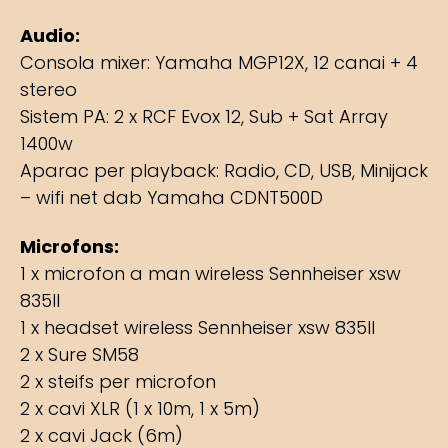
Audio:
Consola mixer: Yamaha MGP12X, 12 canai + 4
stereo
Sistem PA: 2 x RCF Evox 12, Sub + Sat Array
1400w
Aparac per playback: Radio, CD, USB, Minijack
– wifi net dab Yamaha CDNT500D
Microfons:
1 x microfon a man wireless Sennheiser xsw
835II
1 x headset wireless Sennheiser xsw 835II
2 x Sure SM58
2 x steifs per microfon
2 x cavi XLR (1 x 10m, 1 x 5m)
2 x cavi Jack (6m)