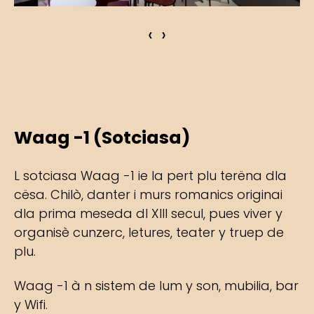
‹
›
Waag -1 (Sotciasa)
L sotciasa Waag -1 ie la pert plu terëna dla
cësa. Chilò, danter i murs romanics originai
dla prima meseda dl XIII secul, pues viver y
organisè cunzerc, letures, teater y truep de
plu.
Waag -1 à n sistem de lum y son, mubilia, bar
y Wifi.