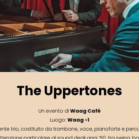
The Uppertones
Waag Café
Un evento di
Waag -1
Luogo:
te trio, costituito da trombone, voce, pianoforte e percu
tenzione particolare al sound degli anni ’50, tra swing, b