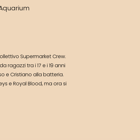
 Aquarium
llettivo Supermarket Crew.
ragazzi tra i 17 e i 19 anni
o e Cristiano alla batteria.
ys e Royal Blood, ma ora si