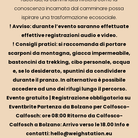
facendo, la camminata rivelerà come la
conoscenza incarnata dal camminare possa
ispirare una trasformazione ecosociale.
! Avviso: durante l’evento saranno effettuate
effettive registrazioni audio e video.
! Consigli pratici: si raccomanda di portare
scarponi da montagna, giacca impermeabile,
bastoncini da trekking, cibo personale, acqua
e, se lo desiderato, spuntini da condividere
durante il pranzo. In alternativa è possibile
accedere ad uno dei rifugi lungo il percorso.
Evento gratuito | Registrazione obbligatoria su
Eventbrite
Partenza da Bolzano per Colfosco-
Calfosch: ore 08:00
Ritorno da Colfosco-
Calfosch a Bolzano: Arrivo verso le 18.00
Info e
contatti: hello@weighstation.eu