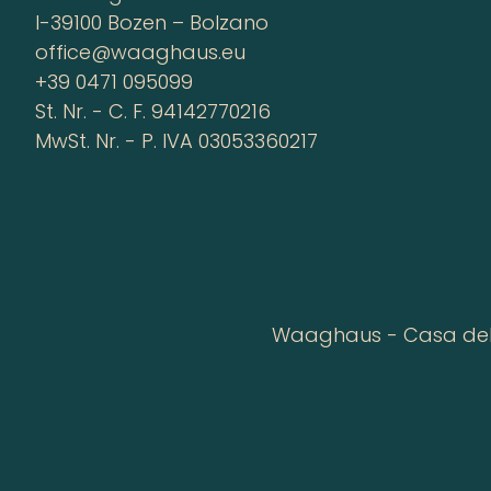
I-39100 Bozen – Bolzano
office@waaghaus.eu
+39 0471 095099
St. Nr. - C. F. 94142770216
MwSt. Nr. - P. IVA 03053360217
Waaghaus - Casa della