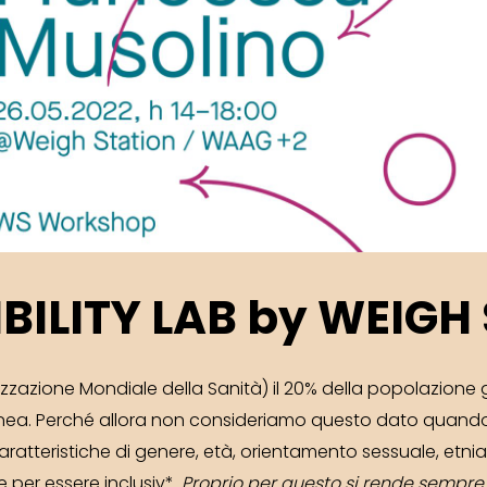
BILITY LAB by WEIGH
zzazione Mondiale della Sanità) il 20% della popolazione g
a. Perché allora non consideriamo questo dato quand
ratteristiche di genere, età, orientamento sessuale, etn
 per essere inclusiv*
. Proprio per questo si rende sempre