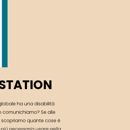
 STATION
lobale ha una disabilità
o comunichiamo? Se alle
ia scopriamo quante cose è
 più necessario usare nella