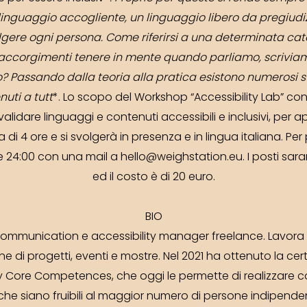
inguaggio accogliente, un linguaggio libero da pregiudizi
lgere ogni persona. Come riferirsi a una determinata ca
 accorgimenti tenere in mente quando parliamo, scrivi
 Passando dalla teoria alla pratica esistono numerosi s
nuti a tutt
*. Lo scopo del Workshop “Accessibility Lab” co
alidare linguaggi e contenuti accessibili e inclusivi, per ap
a di 4 ore e si svolgerà in presenza e in lingua italiana. Pe
 ore 24:00 con una mail a hello@weighstation.eu. I posti sar
ed il costo è di 20 euro.
BIO
mmunication e accessibility manager freelance. Lavora con 
e di progetti, eventi e mostre. Nel 2021 ha ottenuto la cer
ity Core Competences, che oggi le permette di realizzare
o che siano fruibili al maggior numero di persone indipende