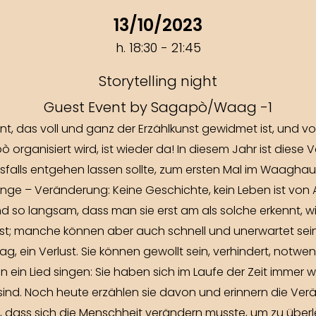
13/10/2023
h. 18:30 - 21:45
Storytelling night
Guest Event by Sagapò/Waag -1
vent, das voll und ganz der Erzählkunst gewidmet ist, und 
rganisiert wird, ist wieder da! In diesem Jahr ist diese 
esfalls entgehen lassen sollte, zum ersten Mal im Waaghau
ge – Veränderung: Keine Geschichte, kein Leben ist von 
so langsam, dass man sie erst am als solche erkennt, wi
; manche können aber auch schnell und unerwartet sein,
lag, ein Verlust. Sie können gewollt sein, verhindert, notwe
in Lied singen: Sie haben sich im Laufe der Zeit immer wi
d. Noch heute erzählen sie davon und erinnern die Verän
dass sich die Menschheit verändern musste, um zu überleb