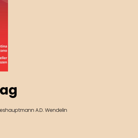
tag
ndeshauptmann A.D. Wendelin