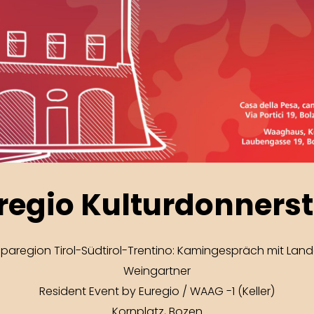
regio Kulturdonners
oparegion Tirol-Südtirol-Trentino: Kamingespräch mit La
Weingartner
Resident Event by Euregio / WAAG -1 (Keller)
Kornplatz, Bozen