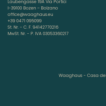
Laubengasse 19A Via Portici
I-39100 Bozen – Bolzano
office@waaghaus.eu
+39 0471 095099
St. Nr. - C. F. 94142770216
MwSt. Nr. - P. IVA 03053360217
Waaghaus - Casa della