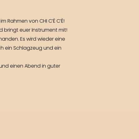
 im Rahmen von CHI C’È C’È!
 bringt euer Instrument mit!
handen. Es wird wieder eine
ch ein Schlagzeug und ein
n und einen Abend in guter