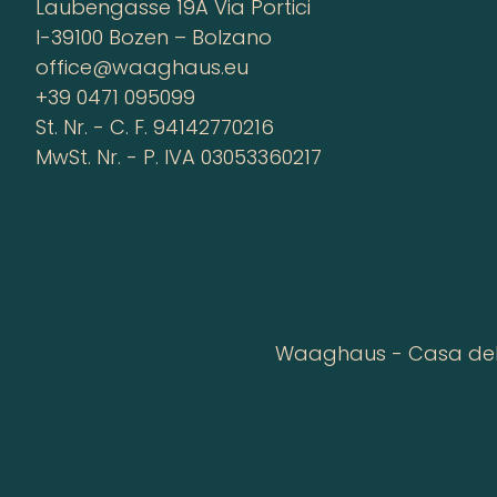
Laubengasse 19A Via Portici
I-39100 Bozen – Bolzano
office@waaghaus.eu
+39 0471 095099
St. Nr. - C. F. 94142770216
MwSt. Nr. - P. IVA 03053360217
Waaghaus - Casa della