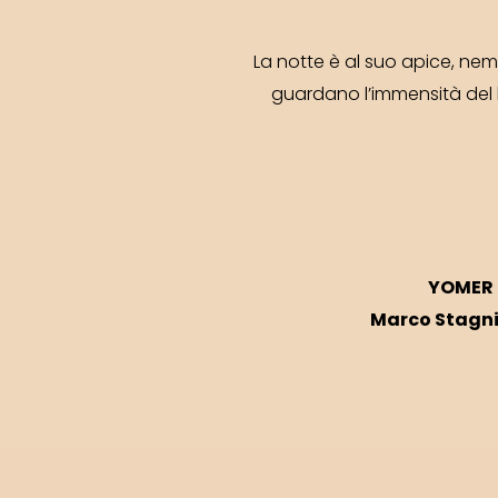
La notte è al suo apice, nem
guardano l’immensità del 
YOMER
Marco Stagn