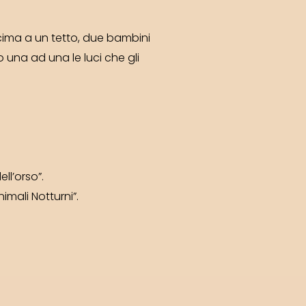
 cima a un tetto, due bambini
una ad una le luci che gli
ll’orso”.
mali Notturni”.