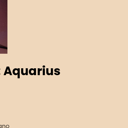
: Aquarius
zano