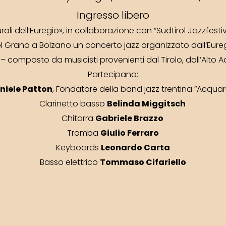
Ingresso libero
ali dell’Euregio», in collaborazione con “Südtirol Jazzfestiva
a del Grano a Bolzano un concerto jazz organizzato dall’Eur
 composto da musicisti provenienti dal Tirolo, dall’Alto Ad
Partecipano:
niele Patton
, Fondatore della band jazz trentina “Acquar
Belinda Miggitsch
Clarinetto basso
Gabriele Brazzo
Chitarra
Giulio Ferraro
Tromba
Leonardo Carta
Keyboards
Tommaso Cifariello
Basso elettrico